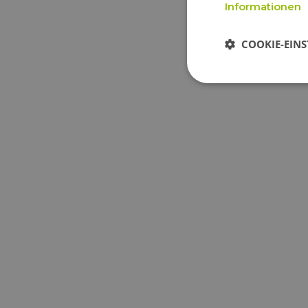
Informationen
COOKIE-EIN
Unbeding
erforderlic
Unbedingt erforderl
Kontoverwaltung. Oh
Name
CookieScriptConse