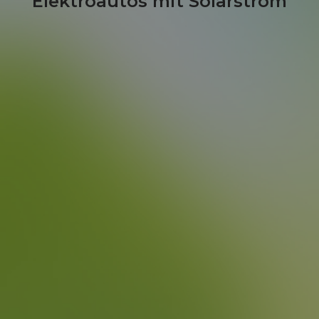
Elektroautos mit Solarstrom
Komfort
Laden Sie Ihr Elektroauto bequem zu
Hause oder am Arbeitsplatz, ohne auf
öffentliche Ladestationen angewiesen
zu sein.