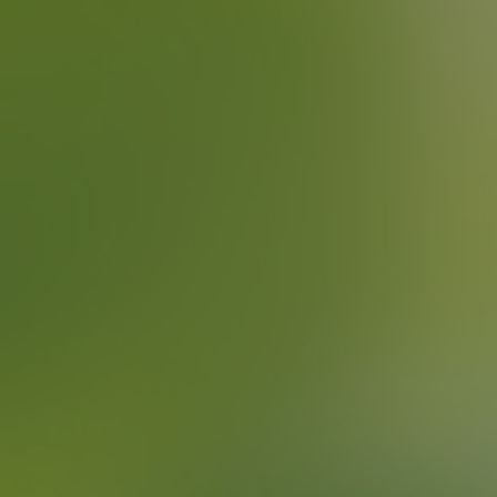
Kostenersparnis
Profitieren Sie von günstigeren
Stromtarifen im Vergleich zu
öffentlichen Ladesäulen und
maximieren Sie Ihren Eigenverbrauch
durch Solarstrom.