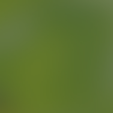
Schnelligkeit
Verkürzen Sie die Ladezeiten durch
leistungsstarke Wallboxen, die deutlich
effizienter sind als herkömmliche
Haushaltssteckdosen.