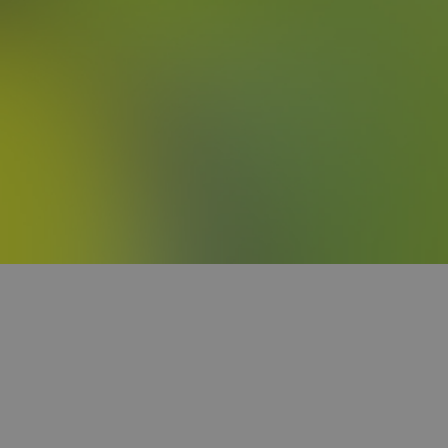
Nachhaltigkeit
Nutzen Sie erneuerbare Energiequellen
wie Ihre Photovoltaikanlage, um Ihr
Fahrzeug emissionsfrei zu laden und
Ihre Umweltbilanz zu verbessern.