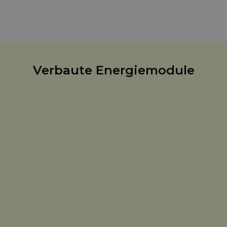
profitieren von maximalem Eigenverbrauch
und einem zukunftssicheren Energiesystem.
Verbaute Energiemodule