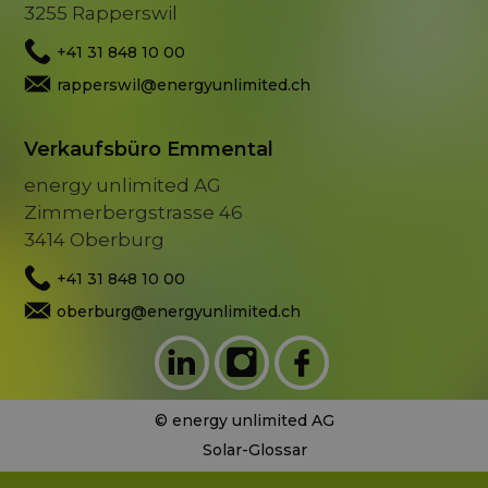
3255 Rapperswil
+41 31 848 10 00
rapperswil@energyunlimited.ch
Verkaufsbüro Emmental
energy unlimited AG
Zimmerbergstrasse 46
3414 Oberburg
+41 31 848 10 00
oberburg@energyunlimited.ch
© energy unlimited AG
Solar-Glossar
Datenschutzerklärung