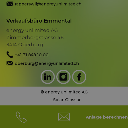
rapperswil@energyunlimited.ch
Verkaufsbüro Emmental
energy unlimited AG
Zimmerbergstrasse 46
3414 Oberburg
+41 31 848 10 00
oberburg@energyunlimited.ch
© energy unlimited AG
Solar-Glossar
Datenschutzerklärung
Impressum
Anlage berechnen
Made by Durchblick Marketing GmbH