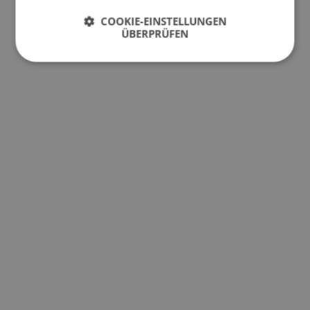
COOKIE-EINSTELLUNGEN
ÜBERPRÜFEN
Unbedingt
Performance
erforderlich
Targeting
Funktionalität
Unbedingt erforderlich
Performance
Targeting
Funktionalität
Unbedingt erforderliche Cookies ermöglichen
wesentliche Kernfunktionen der Website wie die
Benutzeranmeldung und die Kontoverwaltung.
Ohne die unbedingt erforderlichen Cookies kann