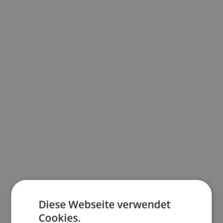
Die neue Vorgabe sorgt vor allem dafür, dass
der erzeugte Solarstrom noch gezielter vor
Ort genutzt wird – ein wichtiger Schritt für
eine stabile, zukunftsfähige
Energieversorgung.
Wir unterstützen Sie gerne dabei, Ihre Anlage
so zu planen, dass sie auch unter den neuen
Bedingungen optimal funktioniert.
Kontaktieren Sie uns – gemeinsam
gestalten wir Ihre Energiezukunft.
Diese Webseite verwendet
Cookies.