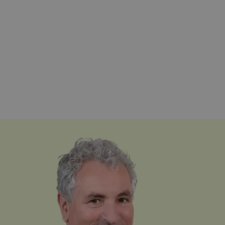
möglicherwei
der Schweiz gilt
vor dem
Besuch dieser
Website
gesehen hat.
29.01.2026